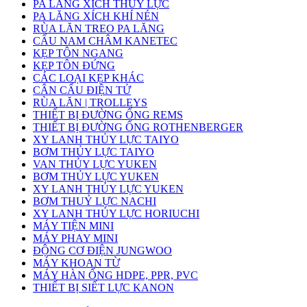
PA LĂNG XÍCH THỦY LỰC
PA LĂNG XÍCH KHÍ NÉN
RÙA LĂN TREO PA LĂNG
CẨU NAM CHÂM KANETEC
KẸP TÔN NGANG
KẸP TÔN ĐỨNG
CÁC LOẠI KẸP KHÁC
CÂN CẨU ĐIỆN TỬ
RÙA LĂN | TROLLEYS
THIẾT BỊ ĐƯỜNG ỐNG REMS
THIẾT BỊ ĐƯỜNG ỐNG ROTHENBERGER
XY LANH THỦY LỰC TAIYO
BƠM THỦY LỰC TAIYO
VAN THỦY LỰC YUKEN
BƠM THỦY LỰC YUKEN
XY LANH THỦY LỰC YUKEN
BƠM THUỶ LỰC NACHI
XY LANH THỦY LỰC HORIUCHI
MÁY TIỆN MINI
MÁY PHAY MINI
ĐỘNG CƠ ĐIỆN JUNGWOO
MÁY KHOAN TỪ
MÁY HÀN ỐNG HDPE, PPR, PVC
THIẾT BỊ SIẾT LỰC KANON