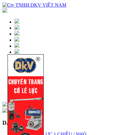
DANH MỤC
KÍCH THỦY LỰC 1 CHIỀU | NHỎ