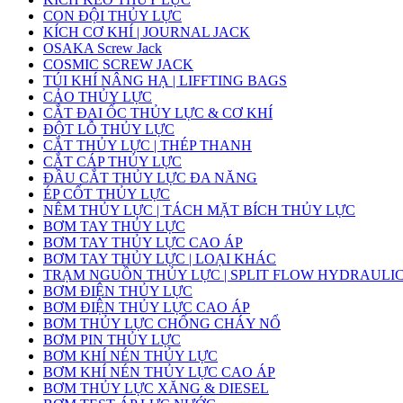
CON ĐỘI THỦY LỰC
KÍCH CƠ KHÍ | JOURNAL JACK
OSAKA Screw Jack
COSMIC SCREW JACK
TÚI KHÍ NÂNG HẠ | LIFFTING BAGS
CẢO THỦY LỰC
CẮT ĐAI ỐC THỦY LỰC & CƠ KHÍ
ĐỘT LỖ THỦY LỰC
CẮT THỦY LỰC | THÉP THANH
CẮT CÁP THỦY LỰC
ĐẦU CẮT THỦY LỰC ĐA NĂNG
ÉP CỐT THỦY LỰC
NÊM THỦY LỰC | TÁCH MẶT BÍCH THỦY LỰC
BƠM TAY THỦY LỰC
BƠM TAY THỦY LỰC CAO ÁP
BƠM TAY THỦY LỰC | LOẠI KHÁC
TRẠM NGUỒN THỦY LỰC | SPLIT FLOW HYDRAULI
BƠM ĐIỆN THỦY LỰC
BƠM ĐIỆN THỦY LỰC CAO ÁP
BƠM THỦY LỰC CHỐNG CHÁY NỔ
BƠM PIN THỦY LỰC
BƠM KHÍ NÉN THỦY LỰC
BƠM KHÍ NÉN THỦY LỰC CAO ÁP
BƠM THỦY LỰC XĂNG & DIESEL