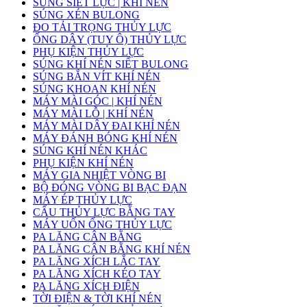
SÚNG SIẾT LỰC | KHÍ NÉN
SÚNG XÉN BULONG
ĐO TẢI TRỌNG THỦY LỰC
ỐNG DÂY (TUY Ô) THỦY LỰC
PHỤ KIỆN THỦY LỰC
SÚNG KHÍ NÉN SIẾT BULONG
SÚNG BẮN VÍT KHÍ NÉN
SÚNG KHOAN KHÍ NÉN
MÁY MÀI GÓC | KHÍ NÉN
MÁY MÀI LỖ | KHÍ NÉN
MÁY MÀI DÂY ĐAI KHÍ NÉN
MÁY ĐÁNH BÓNG KHÍ NÉN
SÚNG KHÍ NÉN KHÁC
PHỤ KIỆN KHÍ NÉN
MÁY GIA NHIỆT VÒNG BI
BỘ ĐÓNG VÒNG BI BẠC ĐẠN
MÁY ÉP THỦY LỰC
CẨU THỦY LỰC BẰNG TAY
MÁY UỐN ỐNG THỦY LỰC
PA LĂNG CÂN BẰNG
PA LĂNG CÂN BẰNG KHÍ NÉN
PA LĂNG XÍCH LẮC TAY
PA LĂNG XÍCH KÉO TAY
PA LĂNG XÍCH ĐIỆN
TỜI ĐIỆN & TỜI KHÍ NÉN