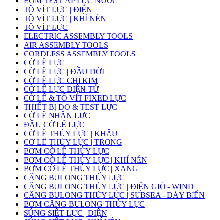
BƠM TEST ÁP LỰC NƯỚC
TÔ VÍT LỰC | ĐIỆN
TÔ VÍT LỰC | KHÍ NÉN
TÔ VÍT LỰC
ELECTRIC ASSEMBLY TOOLS
AIR ASSEMBLY TOOLS
CORDLESS ASSEMBLY TOOLS
CỜ LÊ LỰC
CỜ LÊ LỰC | ĐẦU DỜI
CỜ LÊ LỰC CHỈ KIM
CỜ LÊ LỰC ĐIỆN TỬ
CỜ LÊ & TÔ VÍT FIXED LỰC
THIẾT BỊ ĐO & TEST LỰC
CỜ LÊ NHÂN LỰC
ĐẦU CỜ LÊ LỰC
CỜ LÊ THỦY LỰC | KHẨU
CỜ LÊ THỦY LỰC | TRÒNG
BƠM CỜ LÊ THỦY LỰC
BƠM CỜ LÊ THỦY LỰC | KHÍ NÉN
BƠM CỜ LÊ THỦY LỰC | XĂNG
CĂNG BULONG THỦY LỰC
CĂNG BULONG THỦY LỰC | ĐIỆN GIÓ - WIND
CĂNG BULONG THỦY LỰC | SUBSEA - ĐÁY BIỂN
BƠM CĂNG BULONG THỦY LỰC
SÚNG SIẾT LỰC | ĐIỆN