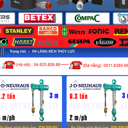
Trang chủ
»
PA LĂNG XÍCH THỦY LỰC
Pa lăng xích thủy lực JDN PROFI
Pa lăng xích thủy lực JDN PROF