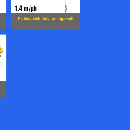
Pa lăng xích thủy lực Ingersoll
Rand SLH120D