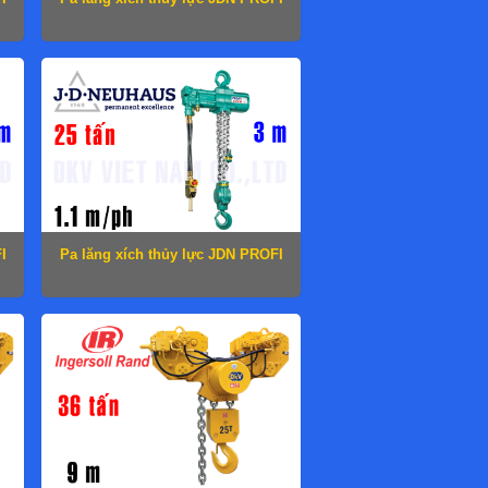
10 TI-H
I
Pa lăng xích thủy lực JDN PROFI
25 TI-H