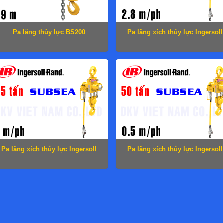
Pa lăng thủy lực BS200
Pa lăng xích thủy lực Ingersoll
Rand SLH060S
Pa lăng xích thủy lực Ingersoll
Pa lăng xích thủy lực Ingersoll
Rand SLH250D
Rand SLH500Q