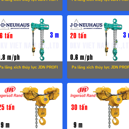
3 TI-H
6 TI-H
Pa lăng xích thủy lực JDN PROFI
Pa lăng xích thủy lực JDN PROF
16 TI-H
20 TI-H