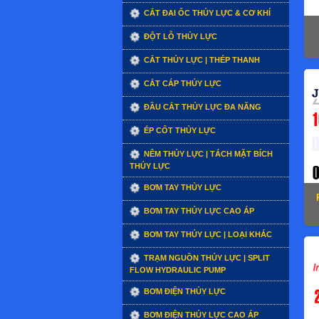
CẮT ĐAI ỐC THỦY LỰC & CƠ KHÍ
ĐỘT LỖ THỦY LỰC
CẮT THỦY LỰC | THÉP THANH
CẮT CÁP THỦY LỰC
ĐẦU CẮT THỦY LỰC ĐA NĂNG
ÉP CỐT THỦY LỰC
NÊM THỦY LỰC | TÁCH MẶT BÍCH
THỦY LỰC
BƠM TAY THỦY LỰC
BƠM TAY THỦY LỰC CAO ÁP
BƠM TAY THỦY LỰC | LOẠI KHÁC
TRẠM NGUỒN THỦY LỰC | SPLIT
FLOW HYDRAULIC PUMP
BƠM ĐIỆN THỦY LỰC
BƠM ĐIỆN THỦY LỰC CAO ÁP