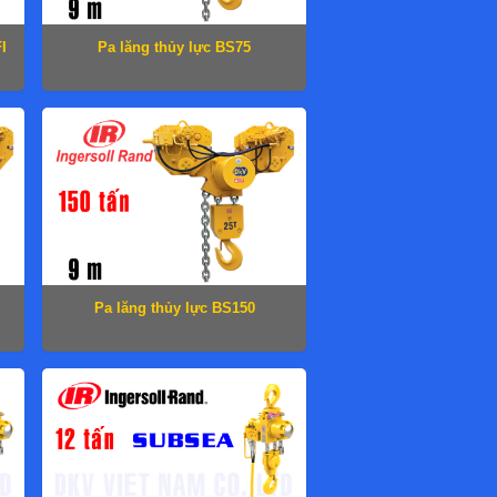
I
Pa lăng thủy lực BS75
Pa lăng thủy lực BS150