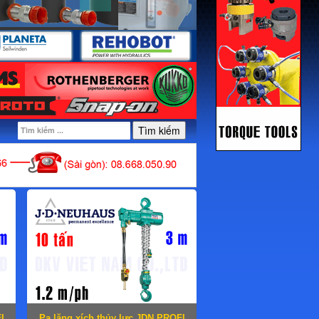
Tìm kiếm
I
Pa lăng xích thủy lực JDN PROFI