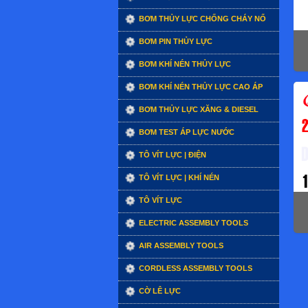
BƠM THỦY LỰC CHỐNG CHÁY NỔ
BƠM PIN THỦY LỰC
BƠM KHÍ NÉN THỦY LỰC
BƠM KHÍ NÉN THỦY LỰC CAO ÁP
BƠM THỦY LỰC XĂNG & DIESEL
BƠM TEST ÁP LỰC NƯỚC
TÔ VÍT LỰC | ĐIỆN
TÔ VÍT LỰC | KHÍ NÉN
TÔ VÍT LỰC
ELECTRIC ASSEMBLY TOOLS
AIR ASSEMBLY TOOLS
CORDLESS ASSEMBLY TOOLS
CỜ LÊ LỰC