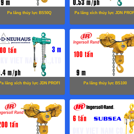
Pa lăng thủy lực BS50Q
Pa lăng xích thủy lực JDN PROF
75 TI-H
Pa lăng xích thủy lực JDN PROFI
Pa lăng thủy lực BS100
100 TI-H