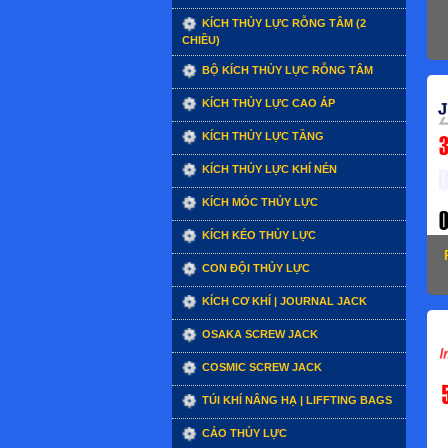
KÍCH THỦY LỰC RỖNG TÂM (2
CHIỀU)
BỘ KÍCH THỦY LỰC RỖNG TÂM
KÍCH THỦY LỰC CAO ÁP
KÍCH THỦY LỰC TẦNG
KÍCH THỦY LỰC KHÍ NÉN
KÍCH MÓC THỦY LỰC
KÍCH KÉO THỦY LỰC
CON ĐỘI THỦY LỰC
KÍCH CƠ KHÍ | JOURNAL JACK
OSAKA SCREW JACK
COSMIC SCREW JACK
TÚI KHÍ NÂNG HẠ | LIFFTING BAGS
CẢO THỦY LỰC