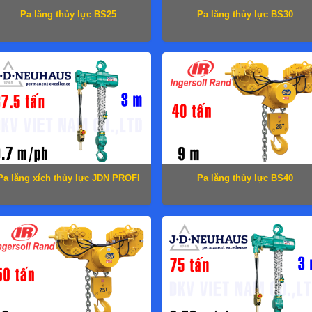
Pa lăng thủy lực BS25
Pa lăng thủy lực BS30
Pa lăng xích thủy lực JDN PROFI
Pa lăng thủy lực BS40
37 TI-H