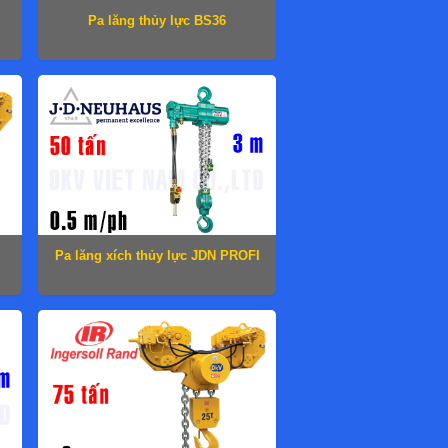
Pa lăng thủy lực BS36
Pa lăng xích thủy lực JDN PROFI
50 TI-H