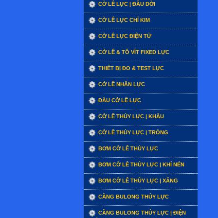
CỜ LÊ LỰC | ĐẦU DỜI
CỜ LÊ LỰC CHỈ KIM
CỜ LÊ LỰC ĐIỆN TỬ
CỜ LÊ & TÔ VÍT FIXED LỰC
THIẾT BỊ ĐO & TEST LỰC
CỜ LÊ NHÂN LỰC
ĐẦU CỜ LÊ LỰC
CỜ LÊ THỦY LỰC | KHẨU
CỜ LÊ THỦY LỰC | TRÒNG
BƠM CỜ LÊ THỦY LỰC
BƠM CỜ LÊ THỦY LỰC | KHÍ NÉN
BƠM CỜ LÊ THỦY LỰC | XĂNG
CĂNG BULONG THỦY LỰC
CĂNG BULONG THỦY LỰC | ĐIỆN