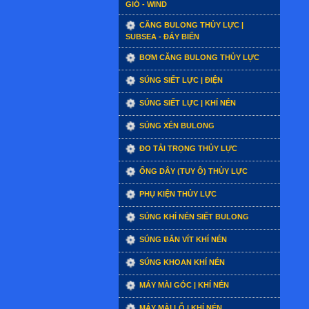
GIÓ - WIND
CĂNG BULONG THỦY LỰC |
SUBSEA - ĐÁY BIỂN
BƠM CĂNG BULONG THỦY LỰC
SÚNG SIẾT LỰC | ĐIỆN
SÚNG SIẾT LỰC | KHÍ NÉN
SÚNG XÉN BULONG
ĐO TẢI TRỌNG THỦY LỰC
ỐNG DÂY (TUY Ô) THỦY LỰC
PHỤ KIỆN THỦY LỰC
SÚNG KHÍ NÉN SIẾT BULONG
SÚNG BẮN VÍT KHÍ NÉN
SÚNG KHOAN KHÍ NÉN
MÁY MÀI GÓC | KHÍ NÉN
MÁY MÀI LỖ | KHÍ NÉN