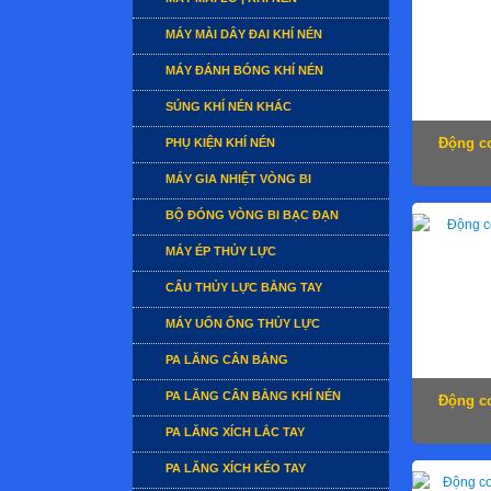
MÁY MÀI DÂY ĐAI KHÍ NÉN
MÁY ĐÁNH BÓNG KHÍ NÉN
SÚNG KHÍ NÉN KHÁC
Động cơ
PHỤ KIỆN KHÍ NÉN
MÁY GIA NHIỆT VÒNG BI
BỘ ĐÓNG VÒNG BI BẠC ĐẠN
MÁY ÉP THỦY LỰC
CẨU THỦY LỰC BẰNG TAY
MÁY UỐN ỐNG THỦY LỰC
PA LĂNG CÂN BẰNG
PA LĂNG CÂN BẰNG KHÍ NÉN
Động cơ
PA LĂNG XÍCH LẮC TAY
PA LĂNG XÍCH KÉO TAY