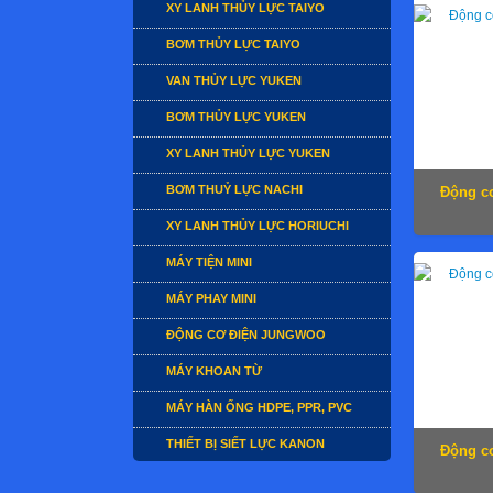
XY LANH THỦY LỰC TAIYO
BƠM THỦY LỰC TAIYO
VAN THỦY LỰC YUKEN
BƠM THỦY LỰC YUKEN
XY LANH THỦY LỰC YUKEN
BƠM THUỶ LỰC NACHI
Động cơ
XY LANH THỦY LỰC HORIUCHI
MÁY TIỆN MINI
MÁY PHAY MINI
ĐỘNG CƠ ĐIỆN JUNGWOO
MÁY KHOAN TỪ
MÁY HÀN ỐNG HDPE, PPR, PVC
THIẾT BỊ SIẾT LỰC KANON
Động cơ