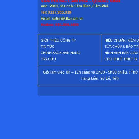
VĂN PHÒNG CẨM PHẢ - QUẢNG NINH
Add: P802, tòa nhà Cẩm Bình, Cẩm Phả
Tel: 0337.955.039
Email: sales@dkv.com.vn
Hotline: 091.999.4690
GIỚI THIỆU CÔNG TY
HIỆU CHUẨN, KIỂM 
TIN TỨC
SỬA CHỮA & BẢO TR
CHÍNH SÁCH BÁN HÀNG
HÌNH ẢNH BÀN GIA
TRA CỨU
CHO THUÊ THIẾT BỊ
Giờ làm việc: 8h – 12h sáng và 1h30 - 5h30 chiều. ( Thứ 
hàng tuần, trừ Lễ, Tết)