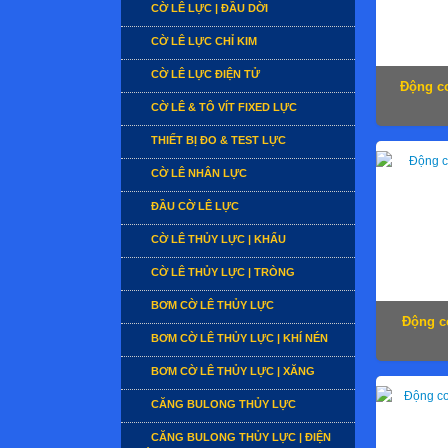
CỜ LÊ LỰC | ĐẦU DỜI
CỜ LÊ LỰC CHỈ KIM
CỜ LÊ LỰC ĐIỆN TỬ
Động cơ
CỜ LÊ & TÔ VÍT FIXED LỰC
THIẾT BỊ ĐO & TEST LỰC
CỜ LÊ NHÂN LỰC
ĐẦU CỜ LÊ LỰC
CỜ LÊ THỦY LỰC | KHẨU
CỜ LÊ THỦY LỰC | TRÒNG
BƠM CỜ LÊ THỦY LỰC
Động c
BƠM CỜ LÊ THỦY LỰC | KHÍ NÉN
BƠM CỜ LÊ THỦY LỰC | XĂNG
CĂNG BULONG THỦY LỰC
CĂNG BULONG THỦY LỰC | ĐIỆN