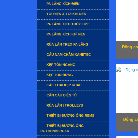
PA LĂNG XÍCH ĐIỆN
TỜI ĐIỆN & TỜI KHÍ NÉN
PA LĂNG XÍCH THỦY LỰC
PA LĂNG XÍCH KHÍ NÉN
RÙA LĂN TREO PA LĂNG
Động cơ
CẨU NAM CHÂM KANETEC
KẸP TÔN NGANG
KẸP TÔN ĐỨNG
CÁC LOẠI KẸP KHÁC
CÂN CẨU ĐIỆN TỬ
RÙA LĂN | TROLLEYS
THIẾT BỊ ĐƯỜNG ỐNG REMS
Động cơ
THIẾT BỊ ĐƯỜNG ỐNG
ROTHENBERGER