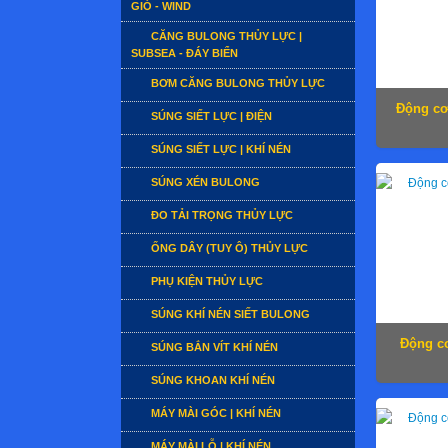
GIÓ - WIND
CĂNG BULONG THỦY LỰC |
SUBSEA - ĐÁY BIỂN
BƠM CĂNG BULONG THỦY LỰC
Động cơ
SÚNG SIẾT LỰC | ĐIỆN
SÚNG SIẾT LỰC | KHÍ NÉN
SÚNG XÉN BULONG
ĐO TẢI TRỌNG THỦY LỰC
ỐNG DÂY (TUY Ô) THỦY LỰC
PHỤ KIỆN THỦY LỰC
SÚNG KHÍ NÉN SIẾT BULONG
Động cơ
SÚNG BẮN VÍT KHÍ NÉN
SÚNG KHOAN KHÍ NÉN
MÁY MÀI GÓC | KHÍ NÉN
MÁY MÀI LỖ | KHÍ NÉN