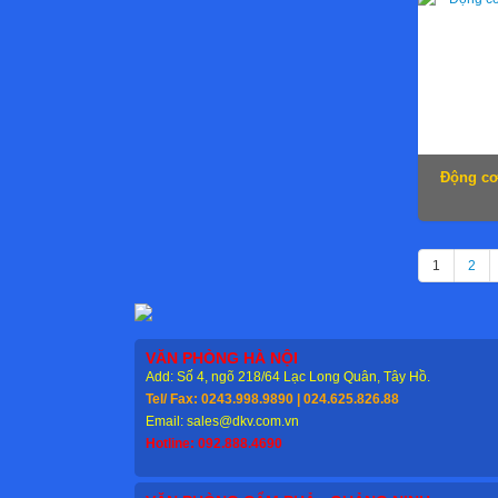
Động cơ
1
2
VĂN PHÒNG HÀ NỘI
Add: Số 4, ngõ 218/64 Lạc Long Quân, Tây Hồ.
Tel/ Fax: 0243.998.9890 | 024.625.826.88
Email: sales@dkv.com.vn
Hotline: 092.888.4690