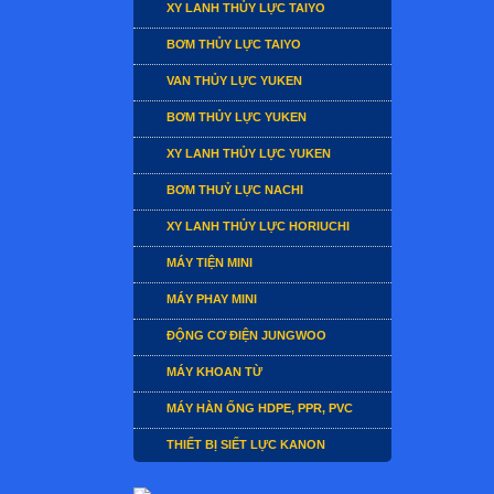
XY LANH THỦY LỰC TAIYO
BƠM THỦY LỰC TAIYO
VAN THỦY LỰC YUKEN
BƠM THỦY LỰC YUKEN
XY LANH THỦY LỰC YUKEN
BƠM THUỶ LỰC NACHI
XY LANH THỦY LỰC HORIUCHI
MÁY TIỆN MINI
MÁY PHAY MINI
ĐỘNG CƠ ĐIỆN JUNGWOO
MÁY KHOAN TỪ
MÁY HÀN ỐNG HDPE, PPR, PVC
THIẾT BỊ SIẾT LỰC KANON