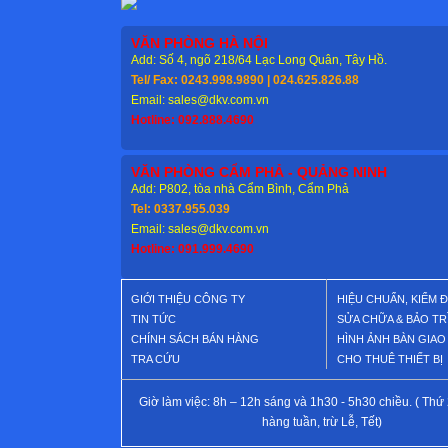
VĂN PHÒNG HÀ NỘI
Add: Số 4, ngõ 218/64 Lạc Long Quân, Tây Hồ.
Tel/ Fax: 0243.998.9890 | 024.625.826.88
Email: sales@dkv.com.vn
Hotline: 092.888.4690
VĂN PHÒNG CẨM PHẢ - QUẢNG NINH
Add: P802, tòa nhà Cẩm Bình, Cẩm Phả
Tel: 0337.955.039
Email: sales@dkv.com.vn
Hotline: 091.999.4690
GIỚI THIỆU CÔNG TY
HIỆU CHUẨN, KIỂM 
TIN TỨC
SỬA CHỮA & BẢO TR
CHÍNH SÁCH BÁN HÀNG
HÌNH ẢNH BÀN GIA
TRA CỨU
CHO THUÊ THIẾT BỊ
Giờ làm việc: 8h – 12h sáng và 1h30 - 5h30 chiều. ( Thứ 
hàng tuần, trừ Lễ, Tết)