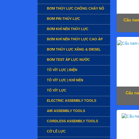
BƠM THỦY LỰC CHỐNG CHÁY NỔ
BƠM PIN THỦY LỰC
Cẩu na
BƠM KHÍ NÉN THỦY LỰC
BƠM KHÍ NÉN THỦY LỰC CAO ÁP
BƠM THỦY LỰC XĂNG & DIESEL
BƠM TEST ÁP LỰC NƯỚC
TÔ VÍT LỰC | ĐIỆN
TÔ VÍT LỰC | KHÍ NÉN
TÔ VÍT LỰC
Cẩu n
ELECTRIC ASSEMBLY TOOLS
AIR ASSEMBLY TOOLS
CORDLESS ASSEMBLY TOOLS
CỜ LÊ LỰC