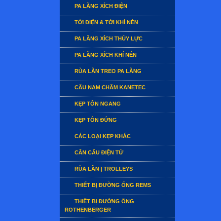
PA LĂNG XÍCH ĐIỆN
TỜI ĐIỆN & TỜI KHÍ NÉN
PA LĂNG XÍCH THỦY LỰC
PA LĂNG XÍCH KHÍ NÉN
RÙA LĂN TREO PA LĂNG
CẨU NAM CHÂM KANETEC
KẸP TÔN NGANG
KẸP TÔN ĐỨNG
CÁC LOẠI KẸP KHÁC
CÂN CẨU ĐIỆN TỬ
RÙA LĂN | TROLLEYS
THIẾT BỊ ĐƯỜNG ỐNG REMS
THIẾT BỊ ĐƯỜNG ỐNG
ROTHENBERGER