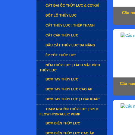
CẮT ĐAI ỐC THỦY LỰC & CƠ KHÍ
Cẩu n
ĐỘT LỖ THỦY LỰC
CẮT THỦY LỰC | THÉP THANH
CẮT CÁP THỦY LỰC
ĐẦU CẮT THỦY LỰC ĐA NĂNG
ÉP CỐT THỦY LỰC
NÊM THỦY LỰC | TÁCH MẶT BÍCH
THỦY LỰC
BƠM TAY THỦY LỰC
Cẩu na
BƠM TAY THỦY LỰC CAO ÁP
BƠM TAY THỦY LỰC | LOẠI KHÁC
TRẠM NGUỒN THỦY LỰC | SPLIT
FLOW HYDRAULIC PUMP
BƠM ĐIỆN THỦY LỰC
BƠM ĐIỆN THỦY LỰC CAO ÁP