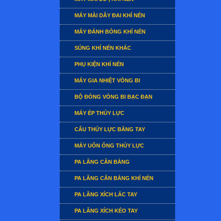
MÁY MÀI DÂY ĐAI KHÍ NÉN
MÁY ĐÁNH BÓNG KHÍ NÉN
SÚNG KHÍ NÉN KHÁC
PHỤ KIỆN KHÍ NÉN
MÁY GIA NHIỆT VÒNG BI
BỘ ĐÓNG VÒNG BI BẠC ĐẠN
MÁY ÉP THỦY LỰC
CẨU THỦY LỰC BẰNG TAY
MÁY UỐN ỐNG THỦY LỰC
PA LĂNG CÂN BẰNG
PA LĂNG CÂN BẰNG KHÍ NÉN
PA LĂNG XÍCH LẮC TAY
PA LĂNG XÍCH KÉO TAY