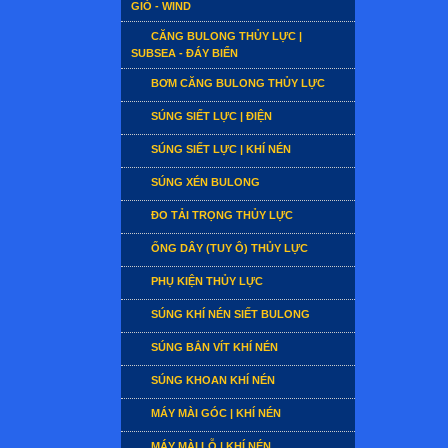
GIÓ - WIND
CĂNG BULONG THỦY LỰC |
SUBSEA - ĐÁY BIỂN
BƠM CĂNG BULONG THỦY LỰC
SÚNG SIẾT LỰC | ĐIỆN
SÚNG SIẾT LỰC | KHÍ NÉN
SÚNG XÉN BULONG
ĐO TẢI TRỌNG THỦY LỰC
ỐNG DÂY (TUY Ô) THỦY LỰC
PHỤ KIỆN THỦY LỰC
SÚNG KHÍ NÉN SIẾT BULONG
SÚNG BẮN VÍT KHÍ NÉN
SÚNG KHOAN KHÍ NÉN
MÁY MÀI GÓC | KHÍ NÉN
MÁY MÀI LỖ | KHÍ NÉN