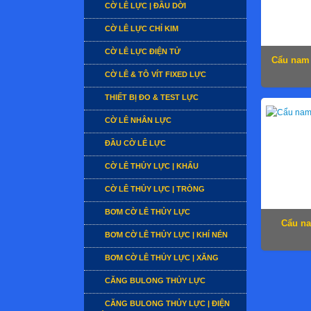
CỜ LÊ LỰC | ĐẦU DỜI
CỜ LÊ LỰC CHỈ KIM
CỜ LÊ LỰC ĐIỆN TỬ
Cẩu nam
CỜ LÊ & TÔ VÍT FIXED LỰC
THIẾT BỊ ĐO & TEST LỰC
CỜ LÊ NHÂN LỰC
ĐẦU CỜ LÊ LỰC
CỜ LÊ THỦY LỰC | KHẨU
CỜ LÊ THỦY LỰC | TRÒNG
BƠM CỜ LÊ THỦY LỰC
Cẩu n
BƠM CỜ LÊ THỦY LỰC | KHÍ NÉN
BƠM CỜ LÊ THỦY LỰC | XĂNG
CĂNG BULONG THỦY LỰC
CĂNG BULONG THỦY LỰC | ĐIỆN